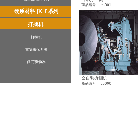
商品编号： cp001
硬质材料 [KH]系列
打捆机
打捆机
重物搬运系统
阀门驱动器
全自动拆捆机
商品编号： cp006