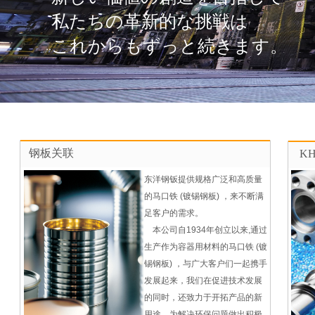
私たちの革新的な挑戦は
これからもずっと続きます。
钢板关联
K
东洋钢钣提供规格广泛和高质量
的马口铁 (镀锡钢板) ，来不断满
足客户的需求。
本公司自1934年创立以来,通过
生产作为容器用材料的马口铁 (镀
锡钢板) ，与广大客户们一起携手
发展起来，我们在促进技术发展
的同时，还致力于开拓产品的新
用途，为解决环保问题做出积极