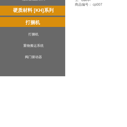
商品编号： cp007
硬质材料 [KH]系列
打捆机
打捆机
重物搬运系统
阀门驱动器